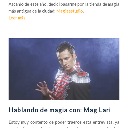
Ascanio de este año, decidí pasarme por la tienda de magia
más antigua de la ciudad:
Magiaestudio
.
a
Leer más
…
c
e
r
c
a
d
e
D
e
s
c
u
b
Hablando de magia con: Mag Lari
r
i
Estoy muy contento de poder traeros esta entrevista, ya
e