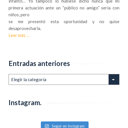
infantil… Yo tampoco lo hubiese dicho nunca que mi
t
e
primera actuación ante un “público no amigo” sería con
u
m
niños, pero
d
a
se me presentó esta oportunidad y no quise
i
g
desaprovecharla.
o
i
a
Leer más
…
.
a
c
c
e
o
r
n
Entradas anteriores
c
:
a
M
d
Entradas
a
e
anteriores
g
H
L
a
Instagram.
a
c
r
i
i
e
n
Seguir en Instagram