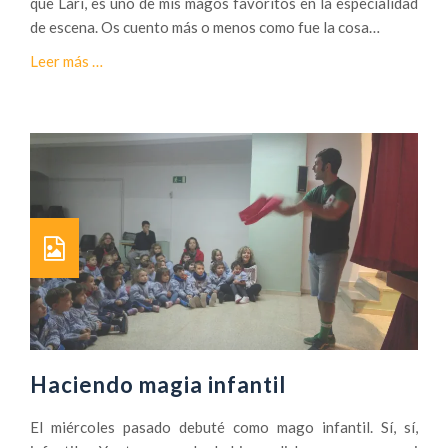
que Lari, es uno de mis magos favoritos en la especialidad
n
de escena. Os cuento más o menos como fue la cosa…
d
a
Leer más
…
o
c
t
e
i
r
e
c
n
a
d
d
a
e
s
H
:
a
M
b
a
l
g
a
i
n
Haciendo magia infantil
a
d
e
o
El miércoles pasado debuté como mago infantil. Sí, sí,
s
d