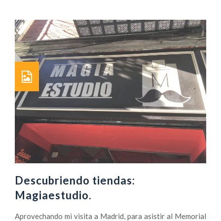
e
r
c
a
d
e
A
b
a
j
o
e
l
t
e
Descubriendo tiendas:
l
Magiaestudio.
ó
n
Aprovechando mi visita a Madrid, para asistir al Memorial
.