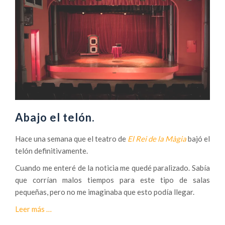
Abajo el telón.
Hace una semana que el teatro de
El Rei de la Màgia
bajó el
telón definitivamente.
Cuando me enteré de la noticia me quedé paralizado. Sabía
que corrían malos tiempos para este tipo de salas
pequeñas, pero no me imaginaba que esto podía llegar.
a
Leer más
…
c