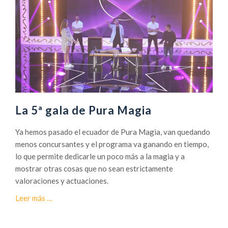
a
d
e
6
ª
G
a
l
a
La 5ª gala de Pura Magia
d
e
Ya hemos pasado el ecuador de Pura Magia, van quedando
P
menos concursantes y el programa va ganando en tiempo,
u
lo que permite dedicarle un poco más a la magia y a
r
mostrar otras cosas que no sean estrictamente
a
valoraciones y actuaciones.
M
a
Leer más
…
a
c
g
e
i