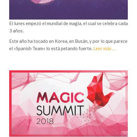
r
a
M
El lunes empezó el mundial de magia, el cual se celebra cada
a
3 años.
g
Este año ha tocado en Korea, en Busán, y por lo que parece
i
a
el «Spanish Team» lo está petando fuerte.
Leer más
…
a
c
,
e
s
r
e
c
g
a
u
d
n
e
d
F
a
I
e
S
d
M
i
2
c