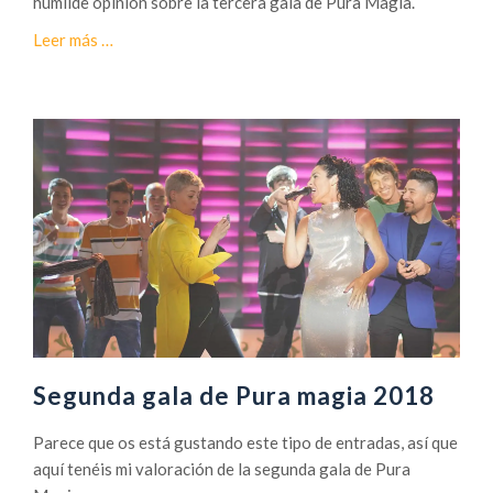
humilde opinión sobre la tercera gala de Pura Magia.
M
a
Leer más
…
a
c
g
e
i
r
a
c
a
d
e
T
e
r
c
e
r
Segunda gala de Pura magia 2018
a
g
Parece que os está gustando este tipo de entradas, así que
a
aquí tenéis mi valoración de la segunda gala de Pura
l