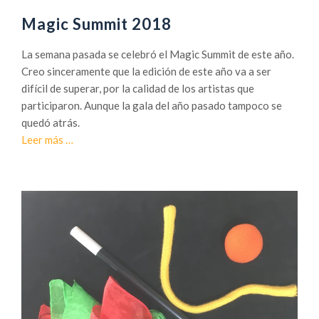
0
i
Magic Summit 2018
1
ó
8
n
La semana pasada se celebró el Magic Summit de este año.
,
.
Creo sinceramente que la edición de este año va a ser
e
difícil de superar, por la calidad de los artistas que
l
participaron. Aunque la gala del año pasado tampoco se
m
quedó atrás.
u
a
Leer más
…
n
c
d
e
i
r
a
c
l
a
d
d
e
e
l
M
a
a
m
g