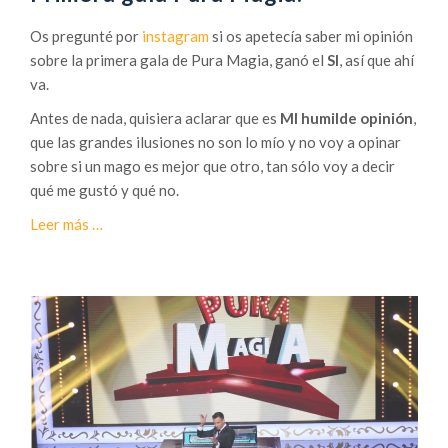
a
g
Os pregunté por
instagram
si os apetecía saber mi opinión
a
sobre la primera gala de Pura Magia, ganó el
SI
, así que ahí
l
va.
a
Antes de nada, quisiera aclarar que es
MI humilde opinión
,
d
que las grandes ilusiones no son lo mío y no voy a opinar
e
sobre si un mago es mejor que otro, tan sólo voy a decir
P
qué me gustó y qué no.
u
r
a
Leer más
…
a
c
m
e
a
r
g
c
i
a
a
d
2
e
0
P
1
r