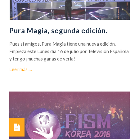
8
i
m
e
r
Pura Magia, segunda edición.
a
g
Pues sí amigos, Pura Magia tiene una nueva edición.
a
Empieza este Lunes día 16 de julio por Televisión Española
l
y tengo ¡muchas ganas de verla!
a
a
Leer más
…
P
c
u
e
r
r
a
c
M
a
a
d
g
e
i
P
a
u
.