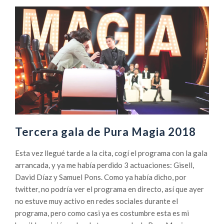
r
a
c
a
d
e
L
a
5
ª
g
a
Tercera gala de Pura Magia 2018
l
a
Esta vez llegué tarde a la cita, cogí el programa con la gala
d
arrancada, y ya me había perdido 3 actuaciones: Gisell,
e
David Díaz y Samuel Pons. Como ya había dicho, por
P
twitter, no podría ver el programa en directo, así que ayer
u
no estuve muy activo en redes sociales durante el
r
programa, pero como casi ya es costumbre esta es mi
a