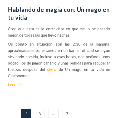
d
Hablando de magia con: Un mago en
e
tu vida
M
i
Creo que esta es la entrevista en que me lo he pasado
p
mejor, de todas las que llevo hechas.
r
Os pongo en situación, son las 2:30 de la mañana,
i
aproximadamente, estamos en un bar en el cual se sigue
m
sirviendo comida, incluso a esas horas, nos pedimos unos
e
bocadillos de jamón canario y unas bebidas para recuperar
r
fuerzas después del
s
show
de Un mago en tu vida en
Cincómonos.
h
o
a
Leer más
…
w
c
o
e
f
r
i
c
Navegación
c
1
2
3
…
7
a
de