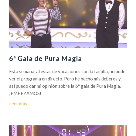
6ª Gala de Pura Magia
Esta semana, al estar de vacaciones con la familia, no pude
ver el programa en directo. Pero he hecho mis deberes y
así puedo dar mi opinión sobre la 6ª gala de Pura Magia.
¡EMPEZAMOS!
a
Leer más
…
c
e
r
c