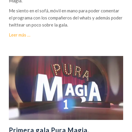
Magia.
a
Me siento en el sofá, móvil en mano para poder comentar
d
el programa con los compañeros del whats y además poder
e
twittear un poco sobre la gala.
P
u
a
Leer más
…
r
c
a
e
M
r
a
c
g
a
i
d
a
e
2
S
0
e
1
g
8
u
n
d
Primera gala Pura Magia.