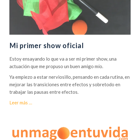
a
i
g
c
i
S
a
u
m
m
Mi primer show oficial
i
t
Estoy ensayando lo que va a ser mi primer show, una
2
actuación que me propuso un buen amigo mío.
0
Ya empiezo a estar nerviosillo, pensando en cada rutina, en
1
mejorar las transiciones entre efectos y sobretodo en
8
trabajar las pausas entre efectos.
a
Leer más
…
c
e
r
c
a