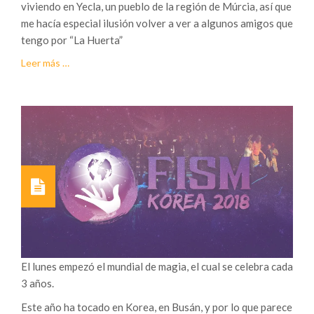
viviendo en Yecla, un pueblo de la región de Múrcia, así que
me hacía especial ilusión volver a ver a algunos amigos que
tengo por “La Huerta”
acerca
Leer más
…
deMi
primer
congreso
nacional
de
magia.
El lunes empezó el mundial de magia, el cual se celebra cada
3 años.
Este año ha tocado en Korea, en Busán, y por lo que parece