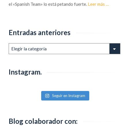
a
el «Spanish Team» lo está petando fuerte.
Leer más
…
c
e
r
Entradas anteriores
c
a
d
Entradas
e
anteriores
F
I
Instagram.
S
M
2
0
Seguir en Instagram
1
8
,
Blog colaborador con:
e
l