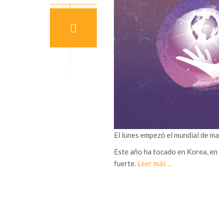
El lunes empezó el mundial de mag
Este año ha tocado en Korea, en 
a
fuerte.
Leer más
…
c
e
r
c