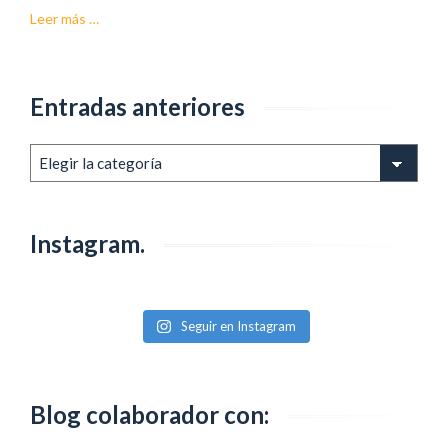
acerca
Leer más
…
deMagos
Artesanos,
una
Entradas anteriores
tienda
alucinante.
Entradas
anteriores
Instagram.
Seguir en Instagram
Blog colaborador con: