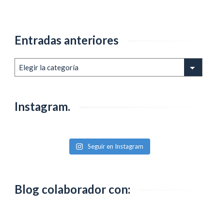
deBicycle
Supreme
Line
Entradas anteriores
¿Valen
la
pena?
Entradas
anteriores
Instagram.
Seguir en Instagram
Blog colaborador con: