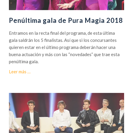
a
l
d
Penúltima gala de Pura Magia 2018
e
P
Entramos en la recta final del programa, de esta última
u
gala saldrán los 5 finalistas. Así que si los concursantes
r
quieren estar en el último programa deberán hacer una
a
buena actuación y más con las “novedades” que trae esta
M
penúltima gala.
a
a
Leer más
…
g
c
i
e
a
r
2
c
0
a
1
d
8
e
P