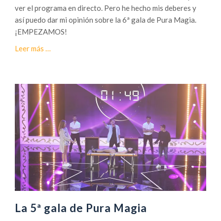
r
ver el programa en directo. Pero he hecho mis deberes y
m
así puedo dar mi opinión sobre la 6ª gala de Pura Magia.
a
¡EMPEZAMOS!
s
a
Leer más
…
e
c
n
e
l
r
a
c
7
a
ª
d
g
e
a
6
l
ª
a
G
d
a
e
l
P
a
u
La 5ª gala de Pura Magia
d
r