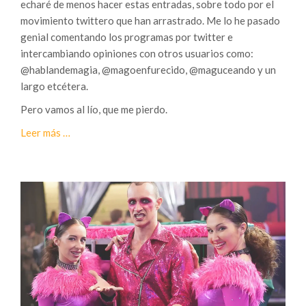
echaré de menos hacer estas entradas, sobre todo por el
g
movimiento twittero que han arrastrado. Me lo he pasado
i
genial comentando los programas por twitter e
a
intercambiando opiniones con otros usuarios como:
?
@hablandemagia, @magoenfurecido, @maguceando y un
largo etcétera.
Pero vamos al lío, que me pierdo.
a
Leer más
…
c
e
r
c
a
d
e
F
i
n