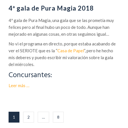
a
4ª gala de Pura Magia 2018
l
a
4ª gala de Pura Magia, una gala que se las prometía muy
d
felices pero al final hubo un poco de todo. Aunque han
e
mejorado en algunas cosas, en otras seguimos igual…
P
u
No vi el programa en directo, porque estaba acabando de
r
ver el SERIOTE que es la “
Casa de Papel
”, pero he hecho
a
mis deberes y puedo escribir mi valoración sobre la gala
M
del miércoles.
a
Concursantes:
g
i
a
Leer más
…
a
c
e
r
c
Navegación
1
2
…
8
a
de
d