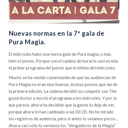
e
n
ú
l
t
Nuevas normas en la 7ª gala de
i
Pura Magia.
m
a
El miércoles hubo una nueva gala de Pura magia, o más
g
bien el jueves. Porque con el cambio de horario casi es más
a
el primer programa del jueves que el último del miércoles.
l
Mucho se ha venido comentando de que las audiencias de
a
Pura Magia no eran muy buenas, incluso peores que las de
d
la primera edición. La cadena decidió no competir con The
e
good doctor y movió el programa a los miércoles. Y por lo
P
que parece, ahora ha decidido que la gente lo deje de ver,
u
porque ahora lo han cambiado a las 00:20. No he mirado
r
los registros de audencia, pero si antes lo veíamos pocos…
a
Ahora casi sólo lo veremos los “Vengadores de la Magia”
M