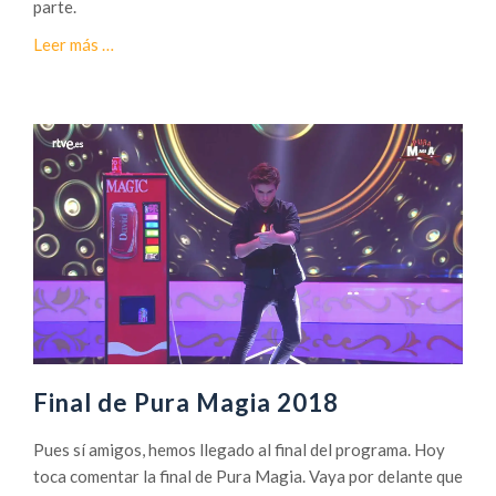
t
parte.
u
a
Leer más
…
t
c
o
e
d
r
e
c
M
a
a
d
g
e
i
¿
a
T
r
u
c
o
Final de Pura Magia 2018
d
e
Pues sí amigos, hemos llegado al final del programa. Hoy
m
toca comentar la final de Pura Magia. Vaya por delante que
a