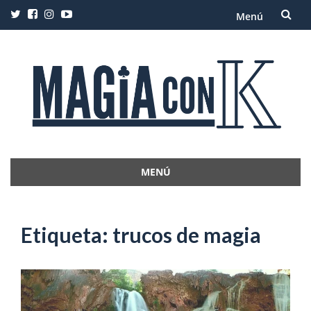
Menú
Saltar
al
contenido
MENÚ
Saltar
al
contenido
Etiqueta:
trucos de magia