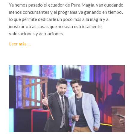
e
Ya hemos pasado el ecuador de Pura Magia, van quedando
a
P
menos concursantes y el programa va ganando en tiempo,
M
u
lo que permite dedicarle un poco más a la magia y a
a
r
mostrar otras cosas que no sean estrictamente
g
a
valoraciones y actuaciones.
i
M
a
a
Leer más
…
a
.
c
g
e
i
r
a
c
a
d
e
L
a
5
ª
g