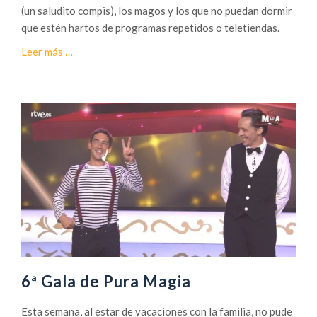
(un saludito compis), los magos y los que no puedan dormir
a
que estén hartos de programas repetidos o teletiendas.
g
i
a
Leer más
…
a
c
2
e
0
r
1
c
8
a
d
e
N
u
e
v
a
s
6ª Gala de Pura Magia
n
o
Esta semana, al estar de vacaciones con la familia, no pude