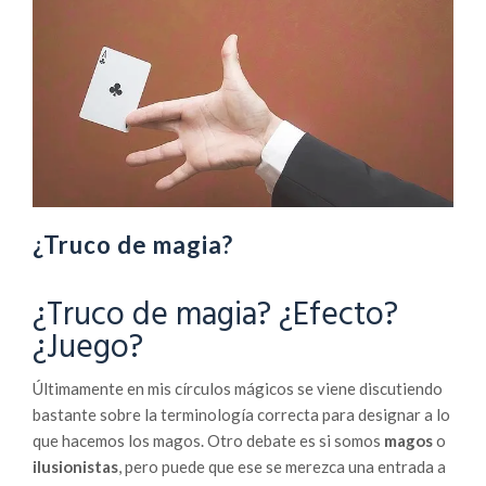
a
d
e
G
r
a
d
u
a
¿Truco de magia?
c
i
¿Truco de magia? ¿Efecto?
ó
¿Juego?
n
I
n
Últimamente en mis círculos mágicos se viene discutiendo
s
bastante sobre la terminología correcta para designar a lo
t
que hacemos los magos. Otro debate es si somos
magos
o
i
ilusionistas
, pero puede que ese se merezca una entrada a