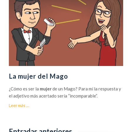
La mujer del Mago
¿Cómo es ser la
mujer
de un Mago? Para mí la respuesta y
el adjetivo más acertado sería “incomparable”.
acerca
Leer más
…
deLa
mujer
del
Entradas anteriores
Mago