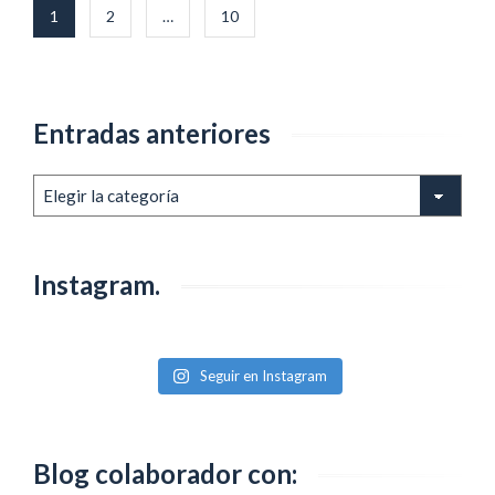
Navegación
1
2
…
10
de
entradas
Entradas anteriores
Entradas
anteriores
Instagram.
Seguir en Instagram
Blog colaborador con: