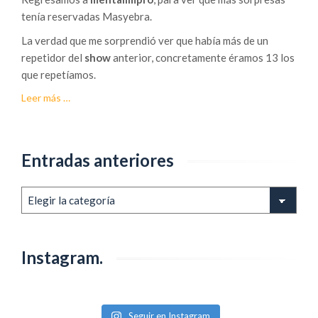
tenía reservadas Masyebra.
La verdad que me sorprendió ver que había más de un
repetidor del
show
anterior, concretamente éramos 13 los
que repetíamos.
acerca
Leer más
…
deMentalimpro
2/7
Entradas anteriores
Entradas
anteriores
Instagram.
Seguir en Instagram