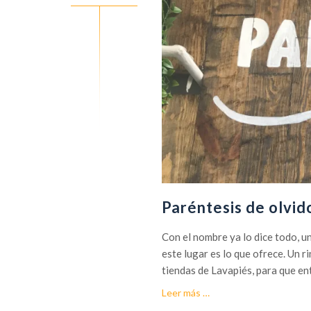
Paréntesis de olvid
Con el nombre ya lo dice todo, u
este lugar es lo que ofrece. Un r
tiendas de Lavapiés, para que en
acerca
Leer más
…
deParéntesis