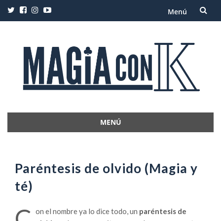
Menú
Saltar
al
contenido
MENÚ
Saltar
al
contenido
Paréntesis de olvido (Magia y
té)
C
on el nombre ya lo dice todo, un
paréntesis de