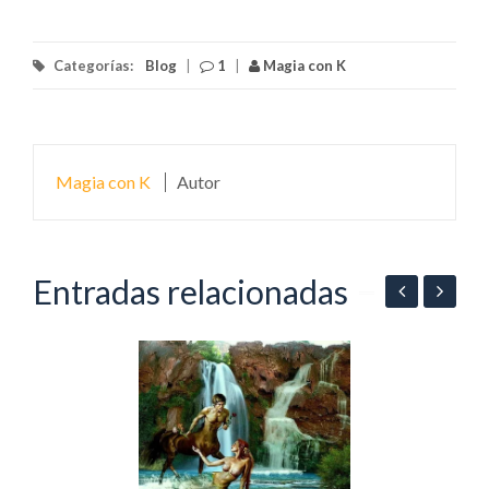
Categorías:
Blog
|
1
|
Magia con K
Magia con K
Autor
Entradas relacionadas
C