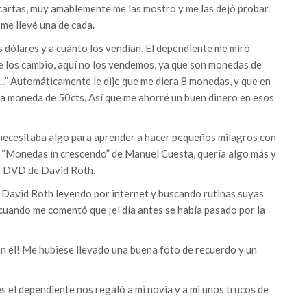
cartas, muy amablemente me las mostró y me las dejó probar.
e llevé una de cada.
s dólares y a cuánto los vendían. El dependiente me miró
te los cambio, aquí no los vendemos, ya que son monedas de
a…” Automáticamente le dije que me diera 8 monedas, y que en
a moneda de 50cts. Así que me ahorré un buen dinero en esos
necesitaba algo para aprender a hacer pequeños milagros con
de “Monedas in crescendo” de Manuel Cuesta, quería algo más y
s DVD de David Roth.
 David Roth leyendo por internet y buscando rutinas suyas
 cuando me comentó que ¡el día antes se había pasado por la
n él! Me hubiese llevado una buena foto de recuerdo y un
 el dependiente nos regaló a mi novia y a mi unos trucos de