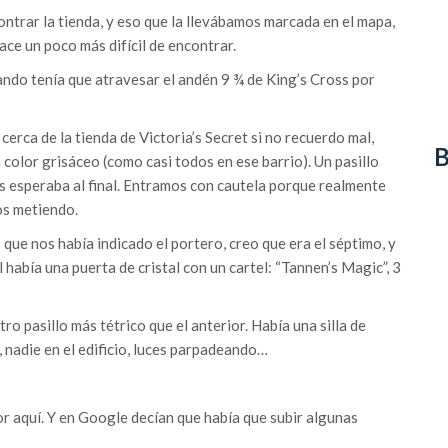
ntrar la tienda, y eso que la llevábamos marcada en el mapa,
hace un poco más difícil de encontrar.
do tenía que atravesar el andén 9 ¾ de King’s Cross por
 cerca de la tienda de Victoria’s Secret si no recuerdo mal,
B
n color grisáceo (como casi todos en ese barrio). Un pasillo
os esperaba al final. Entramos con cautela porque realmente
s metiendo.
 que nos había indicado el portero, creo que era el séptimo, y
al había una puerta de cristal con un cartel: “Tannen’s Magic”, 3
ro pasillo más tétrico que el anterior. Había una silla de
, nadie en el edificio, luces parpadeando…
por aquí. Y en Google decían que había que subir algunas