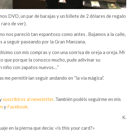
os DVD, un par de barajas y un billete de 2 dólares de regalo
 raro de ver).
a no nos pareció tan espantoso como antes . Bajamos a la calle,
os a seguir paseando por la Gran Manzana.
ísimo con mis compras y con una sonrisa de oreja a oreja. Mi
o que porque la conozco mucho, pude adivinar su
un niño con zapatos nuevos…”
s me permitirían seguir andando en “la vía mágica”.
 y
suscribiros al newsletter
. También podéis seguirme en mis
am
y
Facebook.
K.
aje en la pierna que decía: «Is this your card?»