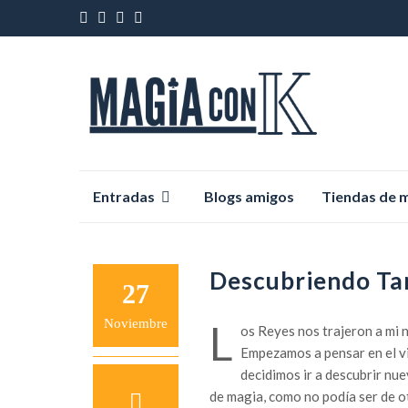
Saltar
Entradas
Blogs amigos
Tiendas de 
al
contenido
Descubriendo Ta
27
Noviembre
L
os Reyes nos trajeron a mi n
Empezamos a pensar en el vi
decidimos ir a descubrir nue
de magia, como no podía ser de o