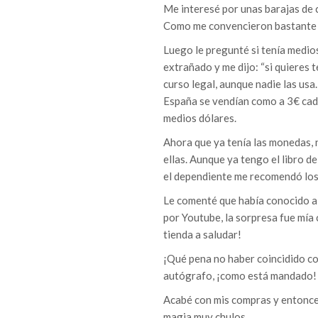
Me interesé por unas barajas de 
Como me convencieron bastante m
Luego le pregunté si tenía medio
extrañado y me dijo: “si quieres 
curso legal, aunque nadie las us
España se vendían como a 3€ cad
medios dólares.
Ahora que ya tenía las monedas, 
ellas. Aunque ya tengo el libro 
el dependiente me recomendó lo
Le comenté que había conocido a
por Youtube, la sorpresa fue mía
tienda a saludar!
¡Qué pena no haber coincidido co
autógrafo, ¡como está mandado!
Acabé con mis compras y entonces
magia muy chulos.