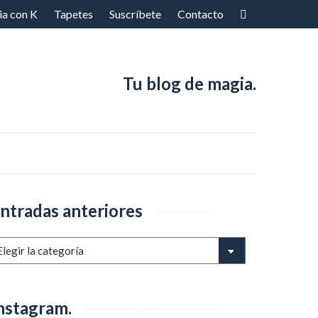
ia con K
Tapetes
Suscríbete
Contacto
Tu blog de magia.
ntradas anteriores
ntradas
teriores
nstagram.