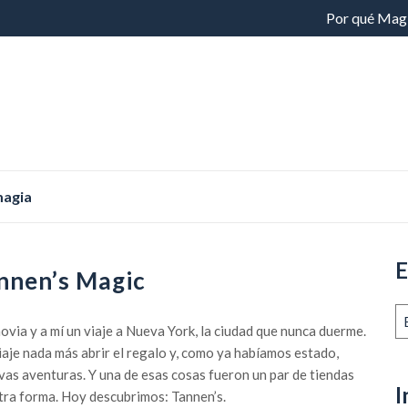
Saltar
Por qué Mag
al
contenido
magia
E
nnen’s Magic
E
ovia y a mí un viaje a Nueva York, la ciudad que nunca duerme.
an
aje nada más abrir el regalo y, como ya habíamos estado,
vas aventuras. Y una de esas cosas fueron un par de tiendas
I
tra forma. Hoy descubrimos: Tannen’s.