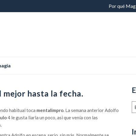
Saltar
Por qué Mag
al
contenido
magia
E
 mejor hasta la fecha.
E
endo habitual toca
mentalimpro
. La semana anterior Adolfo
an
ulo
4 le gusta liarla un poco, así que venía con las
.
I
 entra Adolfo en escena, serio, sin más. Normalmente se