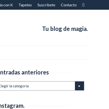
ia con K
Tapetes
Suscríbete
Contacto
Tu blog de magia.
ntradas anteriores
ntradas
teriores
nstagram.