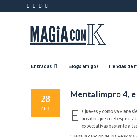
Saltar
Entradas
Blogs amigos
Tiendas de 
al
contenido
Mentalimpro 4, el
28
Abril
E
s jueves y como ya viene si
nos dijo que en el
espectác
expectativas bastante altas
Suena la canción de los Peakys y