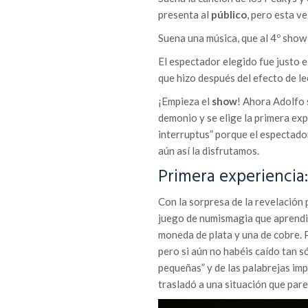
presenta al
público
, pero esta v
Suena una música, que al 4º show 
El espectador elegido fue justo e
que hizo después del efecto de le
¡Empieza el
show
! Ahora Adolfo s
demonio y se elige la primera ex
interruptus” porque el espectador
aún así la disfrutamos.
Primera experiencia
Con la sorpresa de la revelación 
juego de numismagia que aprendi
moneda de plata y una de cobre. 
pero si aún no habéis caído tan s
pequeñas” y de las palabrejas imp
trasladó a una situación que pare