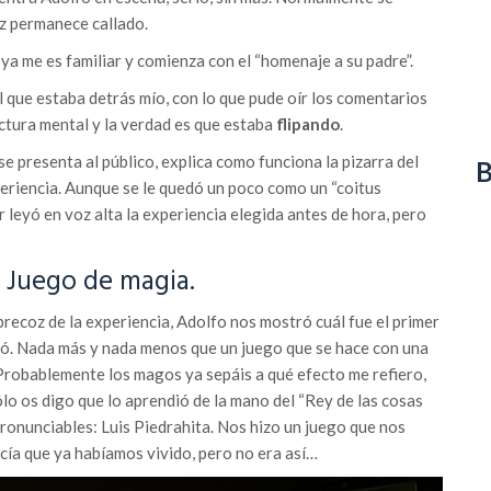
ez permanece callado.
ya me es familiar y comienza con el “homenaje a su padre”.
l que estaba detrás mío, con lo que pude oír los comentarios
ctura mental y la verdad es que estaba
flipando
.
e presenta al público, explica como funciona la pizarra del
B
periencia. Aunque se le quedó un poco como un “coitus
 leyó en voz alta la experiencia elegida antes de hora, pero
: Juego de magia.
precoz de la experiencia, Adolfo nos mostró cuál fue el primer
ó. Nada más y nada menos que un juego que se hace con una
Probablemente los magos ya sepáis a qué efecto me refiero,
ólo os digo que lo aprendió de la mano del “Rey de las cosas
ronunciables: Luis Piedrahita. Nos hizo un juego que nos
cía que ya habíamos vivido, pero no era así…