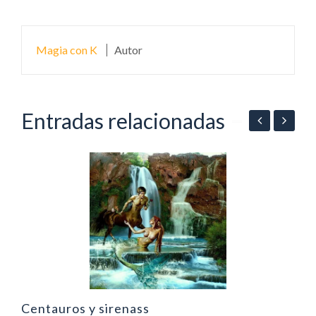
Magia con K
Autor
Entradas relacionadas
C
Centauros y sirenass