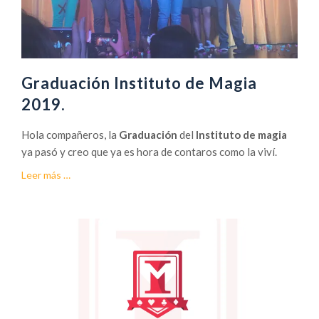
Graduación Instituto de Magia
2019.
Hola compañeros, la
Graduación
del
Instituto de magia
ya pasó y creo que ya es hora de contaros como la viví.
acerca
Leer más
…
deGraduación
Instituto
de
Magia
2019.