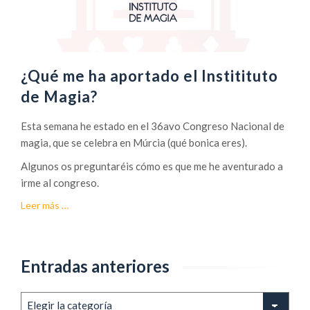
¿Qué me ha aportado el Institituto
de Magia?
Esta semana he estado en el 36avo Congreso Nacional de
magia, que se celebra en Múrcia (qué bonica eres).
Algunos os preguntaréis cómo es que me he aventurado a
irme al congreso.
acerca
Leer más
…
de¿Qué
me
ha
Entradas anteriores
aportado
el
Institituto
Entradas