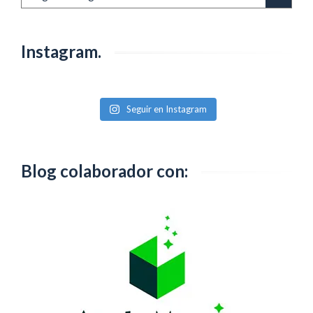
de
anteriores
Magia?
Instagram.
Seguir en Instagram
Blog colaborador con: