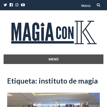
Menú
Saltar
al
contenido
MENÚ
Saltar
al
contenido
Etiqueta:
instituto de magia