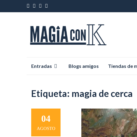
Saltar
Entradas
Blogs amigos
Tiendas de 
al
contenido
Etiqueta:
magia de cerca
04
AGOSTO