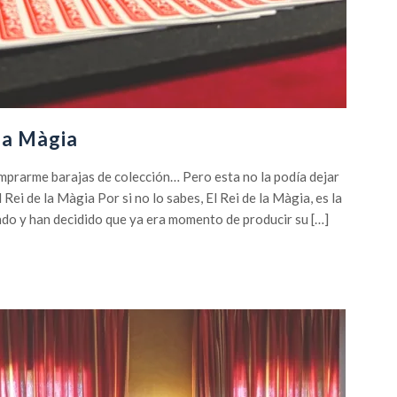
 la Màgia
mprarme barajas de colección… Pero esta no la podía dejar
 Rei de la Màgia Por si no lo sabes, El Rei de la Màgia, es la
do y han decidido que ya era momento de producir su […]